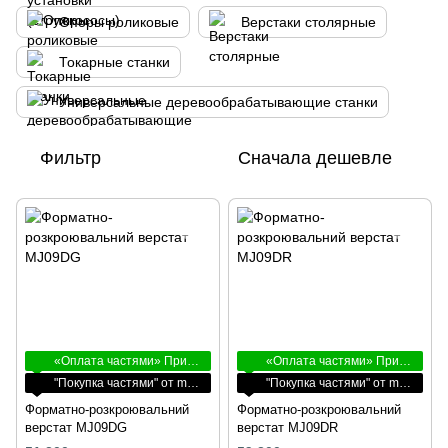
Опоры роликовые
Верстаки столярные
Токарные станки
Универсальные деревообрабатывающие станки
Фильтр
Сначала дешевле
«Оплата частями» ПриватБанка
«Оплата частями» ПриватБанка
"Покупка частями" от monobank
"Покупка частями" от monobank
Форматно-розкроювальний
Форматно-розкроювальний
верстат MJ09DG
верстат MJ09DR