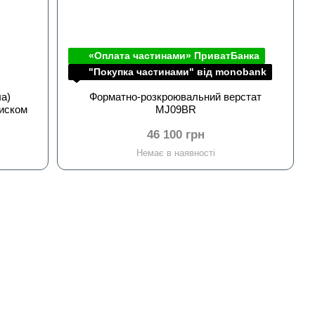
«Оплата частинами» ПриватБанка
"Покупка частинами" від monobank
ла)
Форматно-розкроювальний верстат
иском
MJ09BR
46 100 грн
Немає в наявності