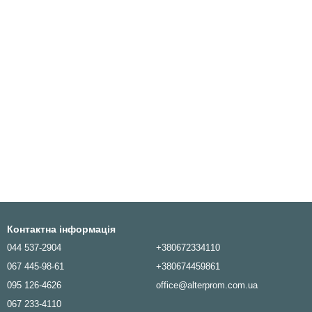
Контактна інформація
044 537-2904
+380672334110
067 445-98-61
+380674459861
095 126-4626
office@alterprom.com.ua
067 233-4110