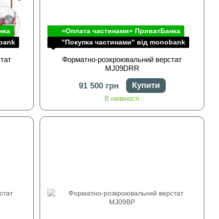
нка
«Оплата частинами» ПриватБанка
bank
"Покупка частинами" від monobank
тат
Форматно-розкроювальний верстат
MJ09DRR
Купити
91 500 грн
В наявності