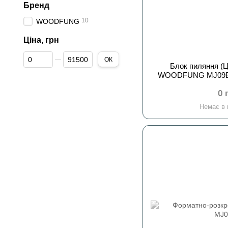
Бренд
10
WOODFUNG
Ціна, грн
Від Ціна, грн
До Ціна, грн
ОК
Блок пиляння (
0 
Немає в 