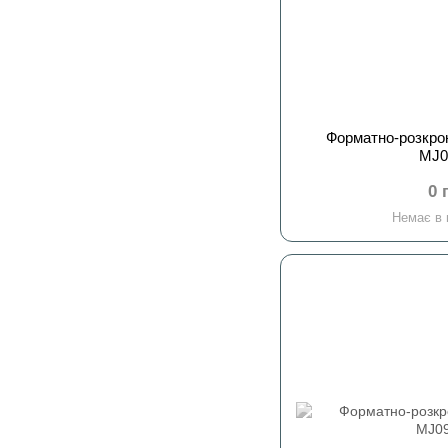
Форматно-розкро
MJ
0 
Немає в 