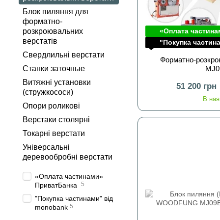
Блок пиляння для
форматно-
розкроювальних
«Оплата частина
верстатів
"Покупка частин
Свердлильні верстати
Форматно-розкро
Станки заточные
MJ
Витяжні установки
51 200 грн
(стружкососи)
В ная
Опори роликові
Верстаки столярні
Токарні верстати
Універсальні
деревообробні верстати
«Оплата частинами»
5
ПриватБанка
"Покупка частинами" від
5
monobank