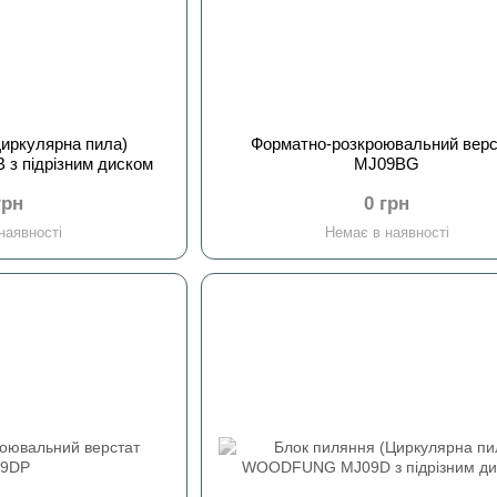
Циркулярна пила)
Форматно-розкроювальний верс
WOODFUNG MJ09B з підрізним диском
MJ09BG
грн
0 грн
наявності
Немає в наявності