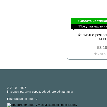
«Оплата частина
"Покупка частин
Форматно-розкро
MJ0
53 1
Немає в 
© 2010—2026
Інтернет-магазин деревообробного обладнання
Приймаємо до оплати