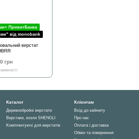
ми» ПриватБанка
ами" від monobank
ювальний верстат
9BRR
00 грн
наявності
Каталог
Клієнтам
Деревообробні верстати
Вхід до кабінету
Верстаки, козли SHENGLI
Про нас
Kомплектуючі для верстатів
Оплата і доставка
Обмін та повернення