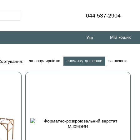
044 537-2904
Мій кошик
Укр
за популярністю
спочатку дешевше
за назвою
Сортування: