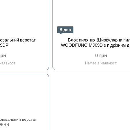
Відео
ювальний верстат
Блок пиляння (Циркулярна пи
09DP
WOODFUNG MJ09D з підрізним д
грн
0 грн
наявності
Немає в наявності