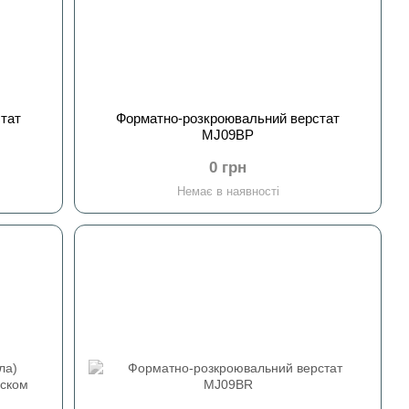
тат
Форматно-розкроювальний верстат
MJ09BP
0 грн
Немає в наявності