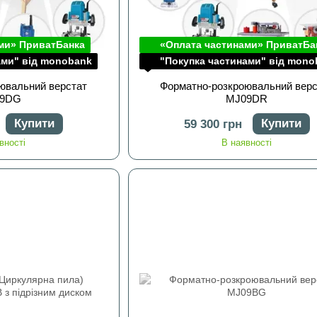
ми» ПриватБанка
«Оплата частинами» ПриватБа
ами" від monobank
"Покупка частинами" від mono
ювальний верстат
Форматно-розкроювальний верс
09DG
MJ09DR
Купити
Купити
59 300 грн
вності
В наявності