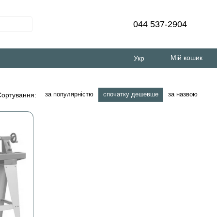
044 537-2904
Мій кошик
Укр
за популярністю
спочатку дешевше
за назвою
Сортування: