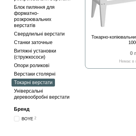
Блок пиляння для
форматно-
розкроювальних
верстатів
Свердлильні верстати
Токарно-копіювальн
Станки заточные
10
Витяжні установки
0 
(стружкососи)
Немає в 
Опори роликові
Верстаки столярні
Токарні верстати
Універсальні
деревообробні верстати
Бренд
2
BOYE