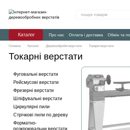
Перейти до основного контенту
Каталог
Про нас
Оплата і доставка
Обмін та п
Головна
Каталог
Деревообробні верстати
Токарні верстати
Токарні верстати
Фуговальні верстати
Рейсмусові верстати
Фрезерні верстати
Шліфувальні верстати
Циркулярні пили
Стрічкові пили по дереву
Форматно-
розкроювальни верстати