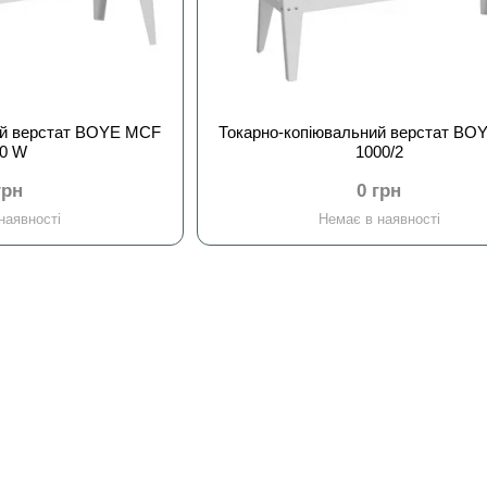
ий верстат BOYE MCF
Токарно-копіювальний верстат B
00 W
1000/2
грн
0 грн
наявності
Немає в наявності