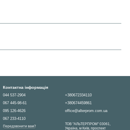
Контактна інформація
044 537-2904
+380672334110
067 445-98-61
+380674459861
095 126-4626
office@alterprom.com.ua
067 233-4110
ТОВ "АЛЬТЕРПРОМ" 03061,
Передзвонити вам?
Україна, м Київ, проспект