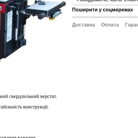
Поширити у соцмережах
Доставка
Оплата
Гара
ьний свердлильний верстат.
більність конструкції.
гування важелем.