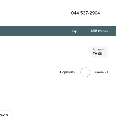
044 537-2904
Мій кошик
Укр
Артикул
ZH-06
Порівняти
В бажання
ться