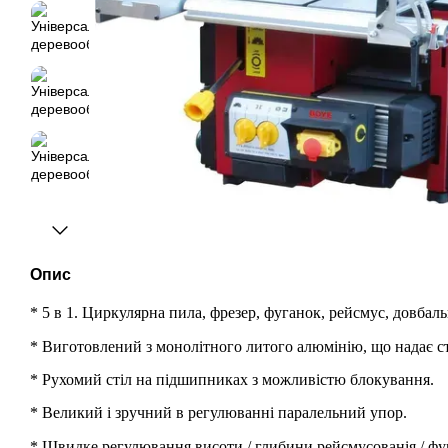
Опис
* 5 в 1. Циркулярна пила, фрезер, фуганок, рейсмус, довбал
* Виготовлений з монолітного литого алюмінію, що надає ста
* Рухомий стіл на підшипниках з можливістю блокування.
* Великий і зручний в регулюванні паралельний упор.
* Швидке регулювання висоти / глибини рейсмусованія / фу