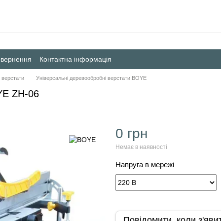
овернення
Контактна інформація
 верстати
Універсальні деревообробні верстати BOYE
YE ZH-06
0 грн
Немає в наявності
Напруга в мережі
Повідомити, коли з'яви