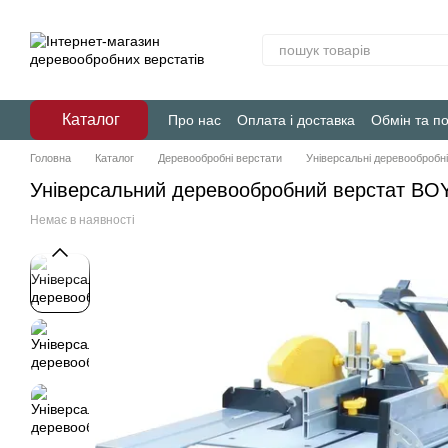
Перейти до основного контенту
Каталог
Про нас
Оплата і доставка
Обмін та п
Головна
Каталог
Деревообробні верстати
Універсальні деревообробні
Універсальний деревообробний верстат BO
Немає в наявності